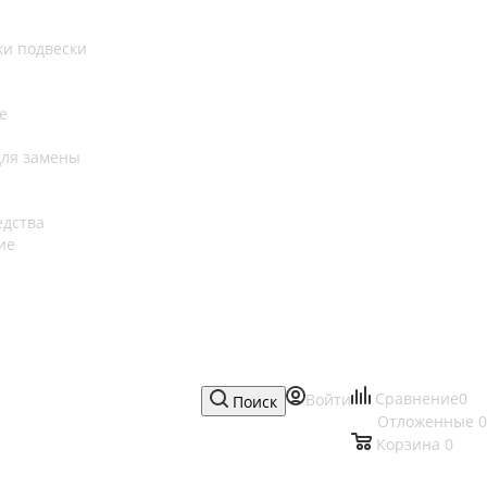
ки подвески
е
для замены
едства
ие
Сравнение
0
Войти
Поиск
Отложенные
0
Корзина
0