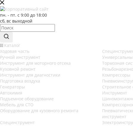
пн. - пт. с 9:00 до 18:00
сб, вс выходной
Каталог
Ходовая часть
Специнструме
Ручной инструмент
Универсальны
Инструмент для моторного отсека
Тормозная сис
Кузовной ремонт
Резьбонарезно
Инструмент для диагностики
Компрессоры
Подготовка воздуха
Пневмоинстру
Генераторы
Строительное 
Автохимия
Инструмент
Подъемное оборудование
Шиномонтажно
Мебель для СТО
Компрессорно
Оборудование для кузовного ремонта
Пневматическо
инструмент
Специнструмент
Электроинстр