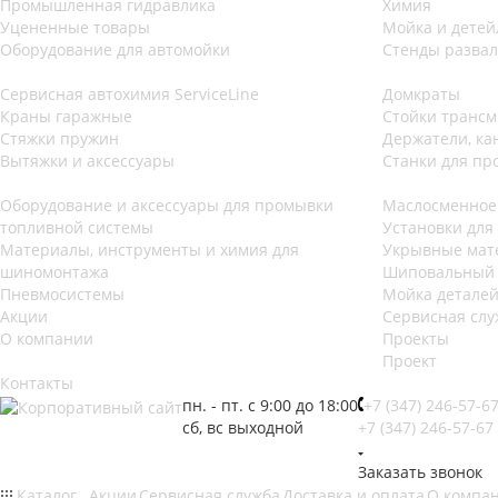
Промышленная гидравлика
Химия
Уцененные товары
Мойка и детей
Оборудование для автомойки
Стенды развал
Сервисная автохимия ServiceLine
Домкраты
Краны гаражные
Стойки транс
Стяжки пружин
Держатели, ка
Вытяжки и аксессуары
Станки для пр
Оборудование и аксессуары для промывки
Маслосменное
топливной системы
Установки для
Материалы, инструменты и химия для
Укрывные мат
шиномонтажа
Шиповальный 
Пневмосистемы
Мойка деталей
Акции
Сервисная слу
О компании
Проекты
Проект
Контакты
пн. - пт. с 9:00 до 18:00
+7 (347) 246-57-6
сб, вс выходной
+7 (347) 246-57-67
Заказать звонок
Каталог
Акции
Сервисная служба
Доставка и оплата
О компа