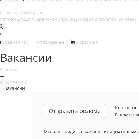
Каталог
Акции
Сервисная служба
Доставка и оплата
О компани
Сравнение
0
Отложенные
0
Корзина
0
Вакансии
Главная
—
О компании
—
Вакансии
Контактно
Отправить резюме
Галимзяно
Мы рады видеть в команде инициативных и