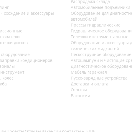
Распродажа склада
линг
Автомобильные подъемники
 - схождение и аксессуары
Оборудование для диагности
автомобилей
Прессы гидравлические
миссионные
Гидравлическое оборудовани
нтователи
Тележки инструментальные
оточки дисков
Оборудование и аксессуары 
технических жидкостей
 оборудование
Пескоструйное оборудование
 заправки кондиционеров
Автошампуни и чистящие ср
ериалы
Диагностическое оборудован
инструмент
Мебель гаражная
, колёс
Пуско-зарядные устройства
жба
Доставка и оплата
Отзывы
Вакансии
7
нии
Проекты
Отзывы
Вакансии
Контакты
+ ЕЩЕ