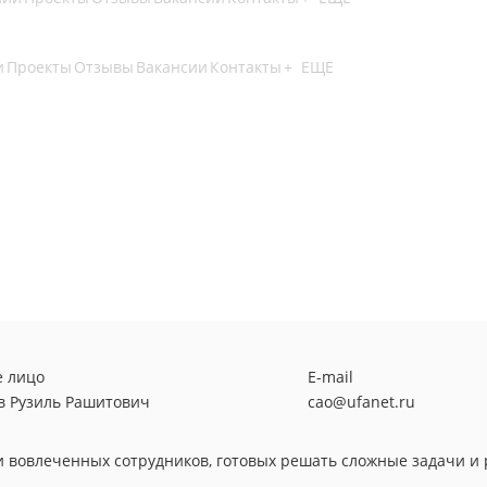
и
Проекты
Отзывы
Вакансии
Контакты
+ ЕЩЕ
е лицо
E-mail
в Рузиль Рашитович
cao@ufanet.ru
 вовлеченных сотрудников, готовых решать сложные задачи и