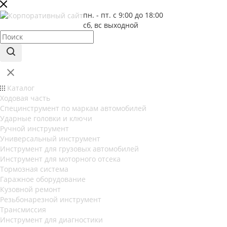
пн. - пт. с 9:00 до 18:00
сб, вс выходной
Каталог
Ходовая часть
Специнструмент по маркам автомобилей
Ударные головки и ключи
Ручной инструмент
Универсальный инструмент
Инструмент для грузовых автомобилей
Инструмент для моторного отсека
Тормозная система
Гаражное оборудование
Кузовной ремонт
Резьбонарезной инструмент
Трансмиссия
Инструмент для диагностики