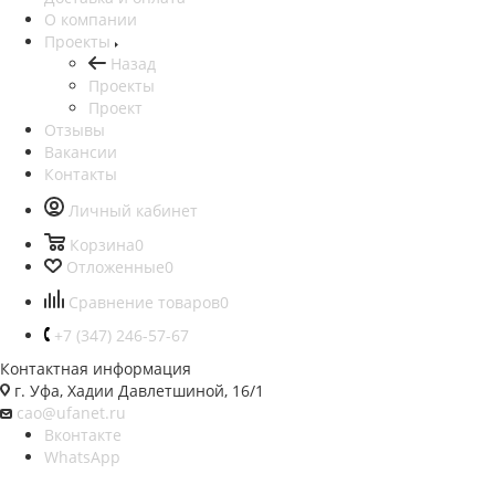
О компании
Проекты
Назад
Проекты
Проект
Отзывы
Вакансии
Контакты
Личный кабинет
Корзина
0
Отложенные
0
Сравнение товаров
0
+7 (347) 246-57-67
Контактная информация
г. Уфа, Хадии Давлетшиной, 16/1
cao@ufanet.ru
Вконтакте
WhatsApp